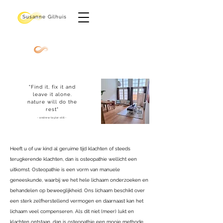
Susanne Gilhuis
Osteopathie
"Find it, fix it and
leave it alone.
nature will do the
rest"
- andrew taylor still -
Heeft u of uw kind al geruime tijd klachten of steeds
terugkerende klachten, dan is osteopathie wellicht een
uitkomst. Osteopathie is een vorm van manuele
geneeskunde, waarbij we het hele lichaam onderzoeken en
behandelen op beweeglijkheid. Ons lichaam beschikt over
een sterk zelfherstellend vermogen en daarnaast kan het
lichaam veel compenseren. Als dit niet (meer) lukt en
klachten ontstaan, dan is osteopathie een mooie methode