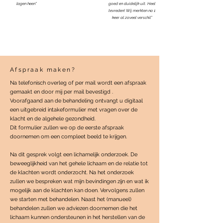
lagen heen"
goed en duidelijk uit. Heel
tevreden! Wij merkten na 1
keer al zoveel verschil”
Afspraak maken?
Na telefonisch overleg of per mail wordt een afspraak
gemaakt en door mij per mail bevestigd .
Voorafgaand aan de behandeling ontvangt u digitaal
een uitgebreid intakeformulier met vragen over de
klacht en de algehele gezondheid.
Dit formulier zullen we op de eerste afspraak
doornemen om een compleet beeld te krijgen.
Na dit gesprek volgt een lichamelijk onderzoek. De
beweeglijkheid van het gehele lichaam en de relatie tot
de klachten wordt onderzocht. Na het onderzoek
zullen we bespreken wat mijn bevindingen zijn en wat ik
mogelijk aan de klachten kan doen. Vervolgens zullen
we starten met behandelen. Naast het (manueel)
behandelen zullen we adviezen doornemen die het
lichaam kunnen ondersteunen in het herstellen van de