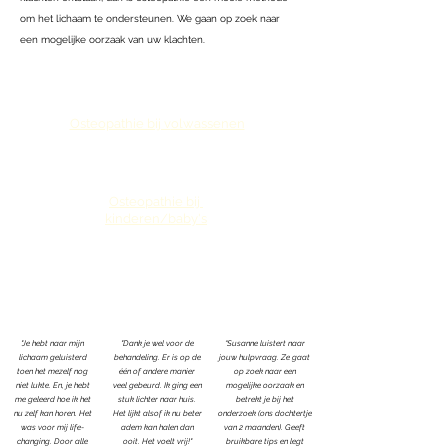
om het lichaam te ondersteunen. We gaan op zoek naar
een mogelijke oorzaak van uw klachten.
Osteopathie bij v
olwassenen
Osteopathie bij
kinderen/baby's
"Je hebt naar mijn
"Dank je wel voor de
“Susanne luistert naar
lichaam geluisterd
behandeling. Er is op de
jouw hulpvraag. Ze gaat
toen het mezelf nog
één of andere manier
op zoek naar een
niet lukte. En, je hebt
veel gebeurd. Ik ging een
mogelijke oorzaak en
me geleerd hoe ik het
stuk lichter naar huis.
betrekt je bij het
nu zelf kan horen. Het
Het lijkt alsof ik nu beter
onderzoek (ons dochtertje
was voor mij life-
adem kan halen dan
van 2 maanden). Geeft
changing. Door alle
ooit. Het voelt vrij!"
bruikbare tips en legt