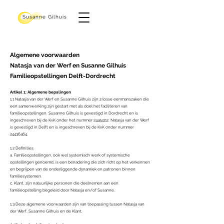
Susanne Gilhuis
Algemene voorwaarden
Natasja van der Werf en Susanne Gilhuis
Familieopstellingen Delft-Dordrecht
Artikel 1: Algemene bepalingen
1.1 Natasja van der Werf en Susanne Gilhuis zijn 2 losse eenmanszaken die
een samenwerking zijn gestart met als doel het faciliteren van
familieopstellingen. Susanne Gilhuis is gevestigd in Dordrecht en is
ingeschreven bij de KvK onder het nummer 24454112. Natasja van der Werf
is gevestigd in Delft en is ingeschreven bij de KvK onder nummer
24436464.
1.2 Definities
a. Familieopstellingen, ook wel systemisch werk of systemische
opstellingen genoemd, is een benadering die zich richt op het verkennen
en begrijpen van de onderliggende dynamiek en patronen binnen
familiesystemen.
c. Klant, zijn natuurlijke personen die deelnemen aan een
familieopstelling begeleid door Natasja en/of Susanne.
1.3 Deze algemene voorwaarden zijn van toepassing tussen Natasja van
der Werf, Susanne Gilhuis en de Klant.