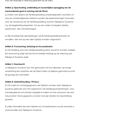
voor die afspraak in rekening gebracht bij de Klant.
Artikel 5: Opschorting, ontbinding en tussentijdse opzegging van de
overeenkomst gaat in overleg met de Klant.
5.1 Indien zich tijdens de familieopstelling omstandigheden voordoen of
nieuwe omstandigheden bekend worden die belemmeringen inhouden
voor de uitvoering van de familieopstelling, kunnen Natasja en Susanne
c.q. de begeleiding beperken, tot op een nader te bepalen tijdstip
opschorten, dan wel beëindigen.
5.2 Bij onvoldoende aanmeldingen zal de familieopstelling komen te
vervallen, dan wel op een later tijdstip worden uitgevoerd
Artikel 6: Facturering, betaling en incassokosten
6.1 De betaling voor een familieopstelling dient vooraf te worden voldaan.
De reservering staat vast als het te betalen bedrag op de rekening van
Natasja of Susanne staat.
Artikel 7: Overmacht
7.1 Natasja en Susanne zijn niet gehouden tot het nakomen van enige
verplichting ten opzichte van de Klant indien zij daartoe gehinderd wordt
als gevolg van overmacht.
Artikel 8: Geheimhouding /Privacy
8.1 De naam en contactgegevens van Klanten worden door Natasja en
Susanne gebruikt voor het registreren van betalingsverplichtingen, voor
normaal gebruik om contact mogelijk te maken en het versturen van een
nieuwsbrief. Deze gegevens worden niet aan derden ter beschikking
gesteld.
8.3 Alle informatie die door klanten en/of deelnemers wordt verstrekt is
vertrouwelijk voor Natasja en Susanne.