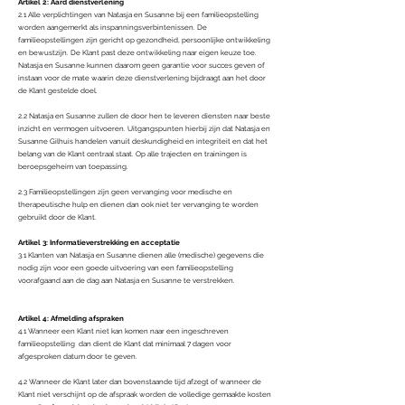
Artikel 2: Aard dienstverlening
2.1 Alle verplichtingen van Natasja en Susanne bij een familieopstelling
worden aangemerkt als inspanningsverbintenissen. De
familieopstellingen zijn gericht op gezondheid, persoonlijke ontwikkeling
en bewustzijn. De Klant past deze ontwikkeling naar eigen keuze toe.
Natasja en Susanne kunnen daarom geen garantie voor succes geven of
instaan voor de mate waarin deze dienstverlening bijdraagt aan het door
de Klant gestelde doel.
2.2 Natasja en Susanne zullen de door hen te leveren diensten naar beste
inzicht en vermogen uitvoeren. Uitgangspunten hierbij zijn dat Natasja en
Susanne Gilhuis handelen vanuit deskundigheid en integriteit en dat het
belang van de Klant centraal staat. Op alle trajecten en trainingen is
beroepsgeheim van toepassing.
2.3 Familieopstellingen zijn geen vervanging voor medische en
therapeutische hulp en dienen dan ook niet ter vervanging te worden
gebruikt door de Klant.
Artikel 3: Informatieverstrekking en acceptatie
3.1 Klanten van Natasja en Susanne dienen alle (medische) gegevens die
nodig zijn voor een goede uitvoering van een familieopstelling
voorafgaand aan de dag aan Natasja en Susanne te verstrekken.
Artikel 4: Afmelding afspraken
4.1 Wanneer een Klant niet kan komen naar een ingeschreven
familieopstelling dan dient de Klant dat minimaal 7 dagen voor
afgesproken datum door te geven.
4.2 Wanneer de Klant later dan bovenstaande tijd afzegt of wanneer de
Klant niet verschijnt op de afspraak worden de volledige gemaakte kosten